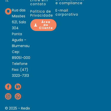
TI.
e compliance
contato
Rua das
E-mail
Política de
corporativo
Privacidade
Missões
621, Sala
Área
do
304
Cliente
Ponta
Aguda –
Blumenau
Cep:
89051-000
Telefone
Fixo: (47)
3323-7313
© 2025 - Redix