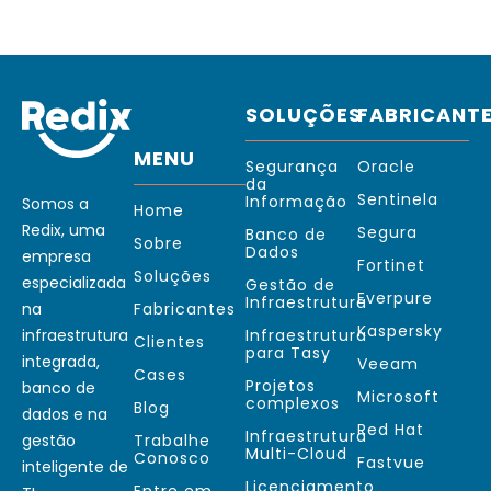
SOLUÇÕES
FABRICANT
MENU
Segurança
Oracle
da
Sentinela
Informação
Somos a
Home
Redix, uma
Segura
Banco de
Sobre
Dados
empresa
Fortinet
Soluções
especializada
Gestão de
Everpure
Infraestrutura
na
Fabricantes
Kaspersky
infraestrutura
Infraestrutura
Clientes
para Tasy
integrada,
Veeam
Cases
Projetos
banco de
Microsoft
complexos
Blog
dados e na
Red Hat
Infraestrutura
gestão
Trabalhe
Multi-Cloud
Conosco
Fastvue
inteligente de
Licenciamento
Entre em