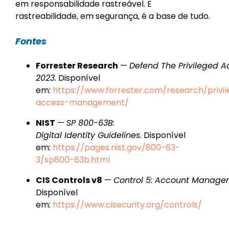
em responsabilidade rastreável. E
rastreabilidade, em segurança, é a base de tudo.
Fontes
Forrester Research
—
Defend The Privileged A
2023
. Disponível
em:
https://www.forrester.com/research/privi
access-management/
NIST
—
SP 800-63B:
Digital Identity Guidelines
. Disponível
em:
https://pages.nist.gov/800-63-
3/sp800-63b.html
CIS Controls v8
—
Control 5: Account Manage
Disponível
em:
https://www.cisecurity.org/controls/