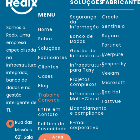
SOLUÇÕES
FABRICANT
MENU
Segurança
Oracle
da
Sentinela
Informação
Somos a
Home
Redix, uma
Segura
Banco de
Sobre
Dados
empresa
Fortinet
Soluções
especializada
Gestão de
Everpure
Infraestrutura
na
Fabricantes
Kaspersky
infraestrutura
Infraestrutura
Clientes
para Tasy
integrada,
Veeam
Cases
Projetos
banco de
Microsoft
complexos
Blog
dados e na
Red Hat
Infraestrutura
gestão
Trabalhe
Multi-Cloud
Conosco
Fastvue
inteligente de
Licenciamento
Entre em
TI.
e compliance
contato
Rua das
E-mail
Política de
corporativo
Privacidade
Missões
621, Sala
Área