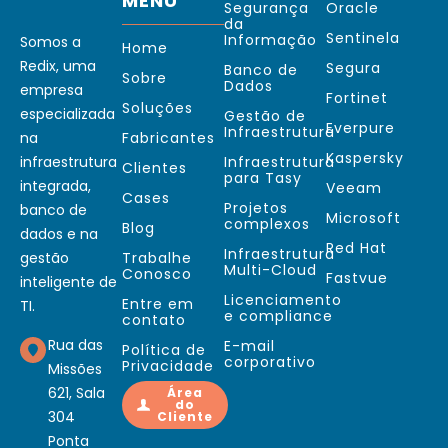
MENU
Segurança
Oracle
da
Sentinela
Informação
Somos a
Home
Redix, uma
Segura
Banco de
Sobre
Dados
empresa
Fortinet
Soluções
especializada
Gestão de
Everpure
Infraestrutura
na
Fabricantes
Kaspersky
infraestrutura
Infraestrutura
Clientes
para Tasy
integrada,
Veeam
Cases
Projetos
banco de
Microsoft
complexos
Blog
dados e na
Red Hat
Infraestrutura
gestão
Trabalhe
Multi-Cloud
Conosco
Fastvue
inteligente de
Licenciamento
Entre em
TI.
e compliance
contato
Rua das
E-mail
Política de
corporativo
Privacidade
Missões
621, Sala
Área
do
304
Cliente
Ponta